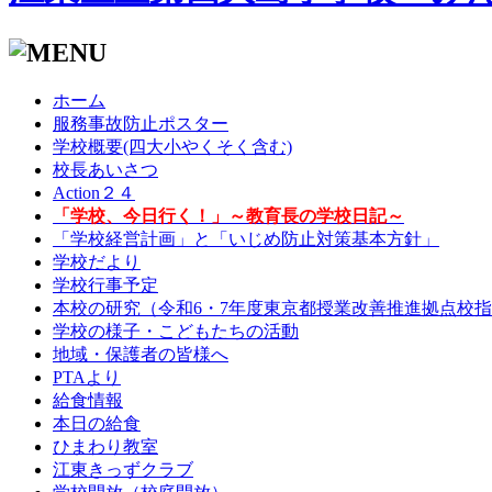
ホーム
服務事故防止ポスター
学校概要(四大小やくそく含む)
校長あいさつ
Action２４
「学校、今日行く！」～教育長の学校日記～
「学校経営計画」と「いじめ防止対策基本方針」
学校だより
学校行事予定
本校の研究（令和6・7年度東京都授業改善推進拠点校
学校の様子・こどもたちの活動
地域・保護者の皆様へ
PTAより
給食情報
本日の給食
ひまわり教室
江東きっずクラブ